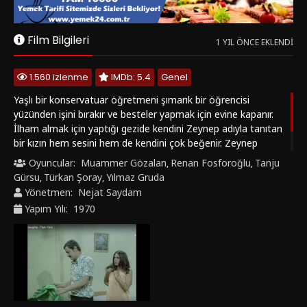
bir kızın hem sesini hem de kendini çok beğenir. Zeynep
kendisini çoban kızı olarak tanıtır fakat aslında büyük şehrin
Oyuncular:
Muammer Gözalan
Renan Fosforoğlu
Tanju
,
,
en gözde sosyete güzellerindendir
Gürsu
Türkan Şoray
Yılmaz Gruda
,
,
Yönetmen:
Nejat Saydam
Yapım Yılı:
1970
Bunlara da Bakın
1985
4.5
1968
5.4
‹
›