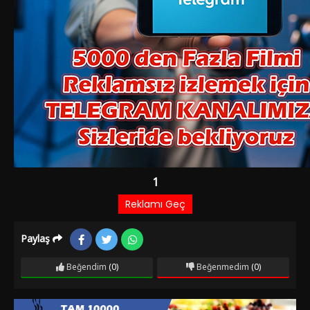
Paylaş
Beğendim
(0)
Beğenmedim
(0)
Film Bilgileri
1 YIL ÖNCE EKLENDI
1.560 izlenme
IMDb: 5.4
Genel
Yaşlı bir konservatuar öğretmeni şımarık bir öğrencisi
yüzünden işini bırakır ve besteler yapmak için evine kapanır.
İlham almak için yaptığı gezide kendini Zeynep adıyla tanıtan