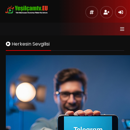
Herkesin Sevgilisi
Kaynak 1
Listeye Ekle
Hata Bildir
Sinema Modu