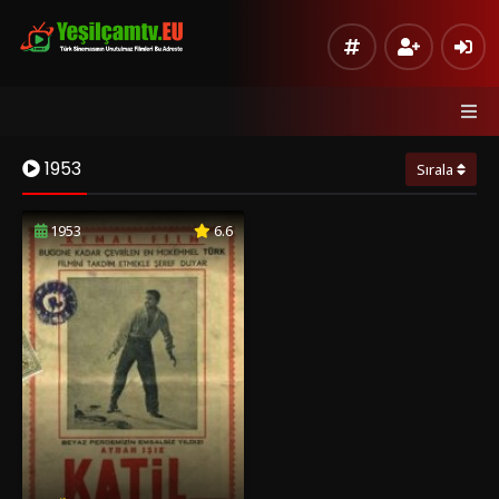
1953
Sırala
1953
6.6