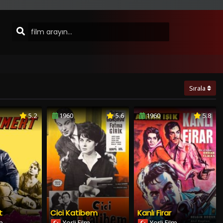
Sırala
5.2
1960
5.6
1960
5.8
t
Cici Katibem
Kanlı Firar
lm
Yerli Film
Yerli Film