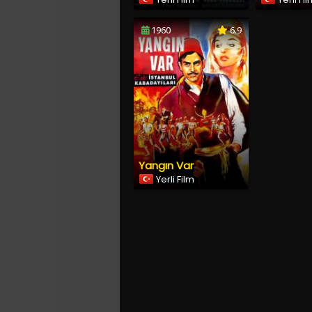
1960
6.9
Yangın Var
Yerli Film