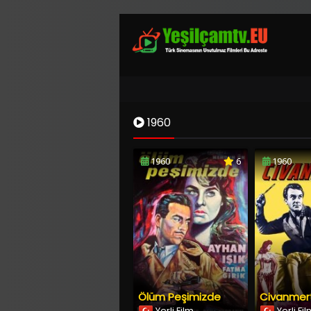
1960
1960
6
1960
Ölüm Peşimizde
Civanmer
Yerli Film
Yerli Fi