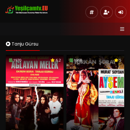
Tanju Gürsu
1970
6.2
1968
5