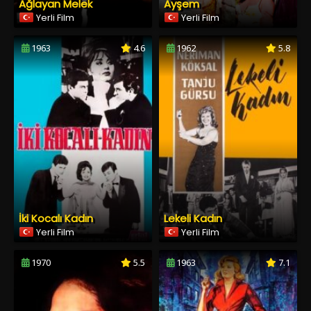
Ağlayan Melek
Ayşem
Yerli Film
Yerli Film
1963
4.6
1962
5.8
İki Kocalı Kadın
Lekeli Kadın
Yerli Film
Yerli Film
1970
5.5
1963
7.1