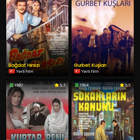
Bağdat Hırsızı
Gurbet Kuşları
Yerli Film
Yerli Film
1987
5.7
1964
6.5