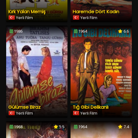
Kırk Yalan Memiş
Haremde Dört Kadın
Yerli Film
Yerli Film
1986
1964
6.6
Gülümse Biraz
Tığ Gibi Delikanlı
Yerli Film
Yerli Film
1968
5.5
1964
7.4