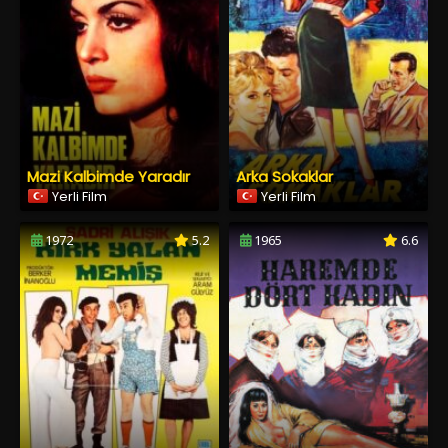
Mazi Kalbimde Yaradır
Arka Sokaklar
Yerli Film
Yerli Film
1972
5.2
1965
6.6