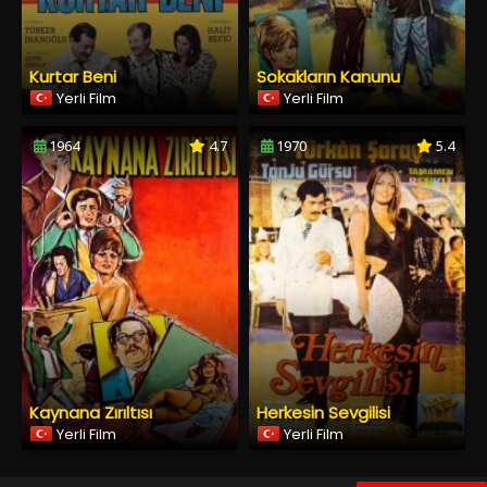
Kurtar Beni
Sokakların Kanunu
Yerli Film
Yerli Film
1964
4.7
1970
5.4
Kaynana Zırıltısı
Herkesin Sevgilisi
Yerli Film
Yerli Film