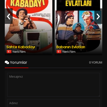
Yerli Film
Yerli Film
Yorumlar
0 YORUM
Spoiler Ekle
Yorumu Gönder
Copyright © 2026
YESILCAM TV
Tüm Hakları Saklıdır