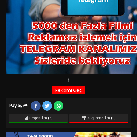
Paylaş
Beğendim
(2)
Beğenmedim
(0)
Film Bilgileri
6 AY ÖNCE EKLENDI
2.087 izlenme
IMDb: 3.5
Komedi
Yeşilçamın klişe konulu filmlerinden muhafazakar baba
yetişkin kızlar ve 6 tane damat adayı. Filmin siyah beyaz
versiyonuda mevcut aynı senaryo dahilinde Kadir Savun