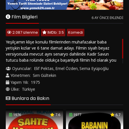
tutucu baba rolünde oldukça başarılıydı filmin hd olarak you
tube'de yayınlanması fi lmin izlenmesinde önemli etken
Oyuncular:
Elif Pektas
Emel Özden
Sema Eyüpoğlu
,
,
Yönetmen:
Sırrı Gültekin
Yapım Yılı:
1975
Ülke:
Türkiye
Bunlara da Bakın
1976
7.6
1977
6.7
‹
›
Sahte Kabadayı
Babanın Evlatları