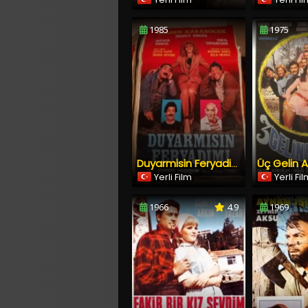
1985
1975
Üç Gelin 
Duyarmisin Feryadimi
Yerli Film
Yerli Fi
1966
4.9
1969