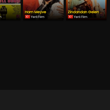
Ham Meyve
Zindandan Gelen Mektup
lm
Yerli Film
Yerli Film