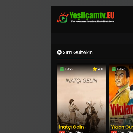
Sırrı Gültekin
1965
4.8
1967
İnatçı Gelin
Yıkılan Gu
Yerli Film
Yerli Fi