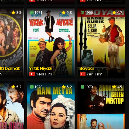
3.5
1971
5.8
1966
6.7
Altı Damat
Yırtık Niyazi
Boyacı
lm
Yerli Film
Yerli Film
5.7
1970
5.2
1970
4.5