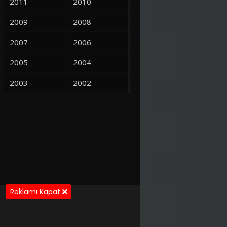
2011
2010
2009
2008
2007
2006
2005
2004
2003
2002
2001
2000
1999
1998
1997
1995
1993
1992
1991
1990
Reklamı Kapat
1989
1988
1987
1986