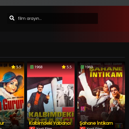
5.5
1968
5.5
1969
rur
Kalbimdeki Yabancı
Şahane İntikam
lm
Yerli Film
Yerli Film