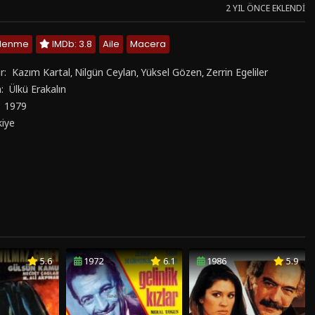
2 YIL ÖNCE EKLENDI
zlenme
IMDb: 3.8
Aile
Macera
r:
Kazım Kartal
Nilgün Ceylan
Yüksel Gözen
Zerrin Egeliler
,
,
,
n:
Ülkü Erakalın
:
1979
kiye
5.6
1972
6.1
1986
5.9