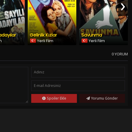
›
adayılar
Gelinlik Kızlar
Savunma
lm
Yerli Film
Yerli Film
0 YORUM
Spoiler Ekle
Yorumu Gönder