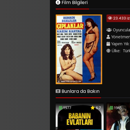
Film Bilgileri
23.433 i
Oyuncula
Yönetme
Yapım Yılı
Ülke:
Tür
Bunlara da Bakın
1977
6.7
1965