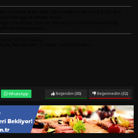
WhatsApp
Beğendim
(30)
Beğenmedim
(32)