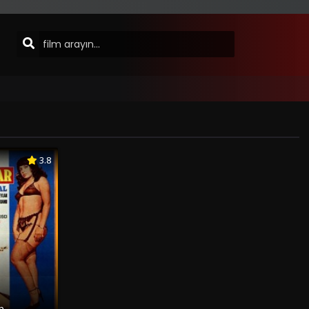
3.8
lm