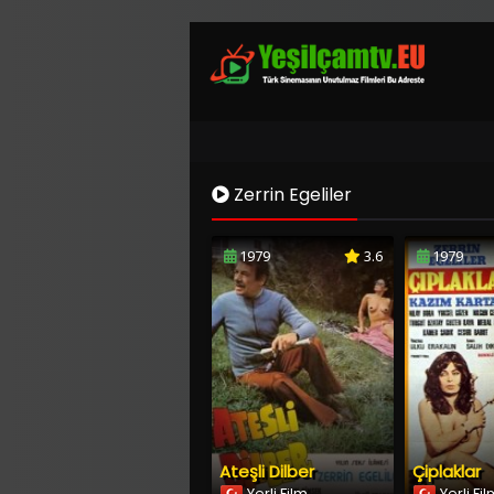
Zerrin Egeliler
1979
3.6
1979
Ateşli Dilber
Çiplaklar
Yerli Film
Yerli Fi