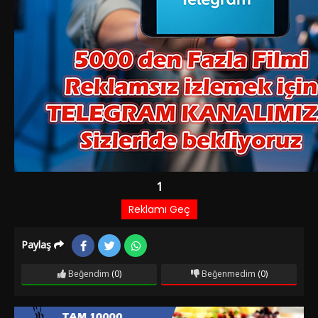
Paylaş
Beğendim
(0)
Beğenmedim
(0)
Film Bilgileri
1 YIL ÖNCE EKLENDI
997 izlenme
IMDb: 4.5
Komedi
Komiser Haluk, karısı oğlunu da alıp kendisini terk ettikten
sonra hayatla tüm bağını koparıp kendisini mesleğine adar.
Takıntılı bir şekilde suçluları yakalamaya çalışan Haluk, bu