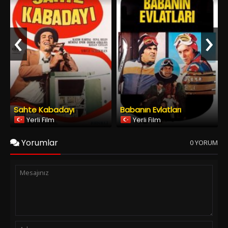
Sahte Kabadayı
Babanın Evlatları
Yerli Film
Yerli Film
Yorumlar
0 YORUM
Spoiler Ekle
Yorumu Gönder
Copyright © 2026
YESILCAM TV
Tüm Hakları Saklıdır