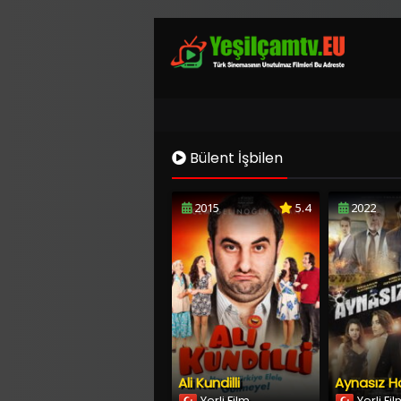
Bülent İşbilen
2015
5.4
2022
Ali Kundilli
Aynasız H
Yerli Film
Yerli Fi