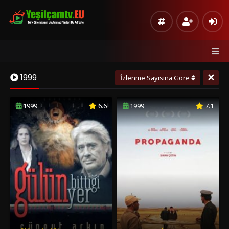
×
1999
İzlenme Sayısına Göre
1999
6.6
1999
7.1