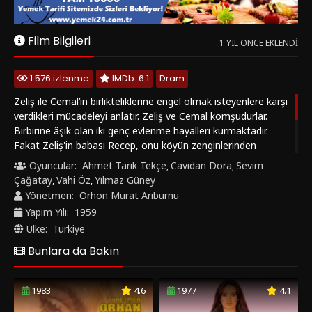
Fakat Zeliş'in babası Recep, onu köyün zenginlerinden
Bekir’le evlendirmeyi düşünür. Zeliş’in başkasına âşık olduğunu
Oyuncular:
Ahmet Tarık Tekçe
Cavidan Dora
Sevim
,
,
öğrenen Bekir, Fehmi’nin yardımıyla Zeliş’i kaçırmaya karar
Çağatay
Vahi Öz
Yılmaz Güney
,
,
verir. Bu plândan şans eseri haberdar olan Zeliş ile Cemal
Yönetmen:
Orhon Murat Arıburnu
çareyi kaçmakta bulurlar. Ancak Bekir ve Recep iki gencin
Yapım Yılı:
1959
peşini bırakmayacaktır.
Ülke:
Türkiye
Bunlara da Bakın
1983
4.6
1977
4.1
‹
›