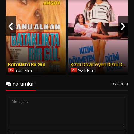
Bataklıkta Bir Gül
Kızını Dövmeyen Dizini Döver
Yerli Film
Yerli Film
Yorumlar
0 YORUM
Spoiler Ekle
Yorumu Gönder
Copyright © 2026
YESILCAM TV
Tüm Hakları Saklıdır