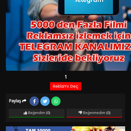
Paylaş
Beğendim
(0)
Beğenmedim
(0)
Film Bilgileri
1 YIL ÖNCE EKLENDI
1.576 izlenme
IMDb: 6.1
Dram
Zeliş ile Cemal’in birlikteliklerine engel olmak isteyenlere karşı
verdikleri mücadeleyi anlatır. Zeliş ve Cemal komşudurlar.
Birbirine âşık olan iki genç evlenme hayalleri kurmaktadır.