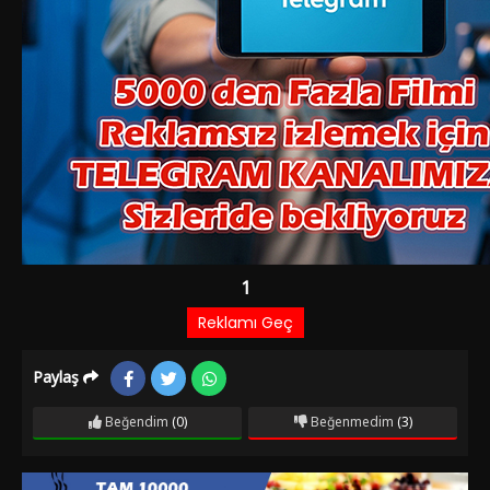
Paylaş
Beğendim
(0)
Beğenmedim
(3)
Film Bilgileri
1 YIL ÖNCE EKLENDI
1.413 izlenme
Dram
Oyuncular:
Bülent Kayabaş
Gökhan Güney
Seda Sayan
,
,
Yönetmen:
Şahin Gök
Yapım Yılı:
1985