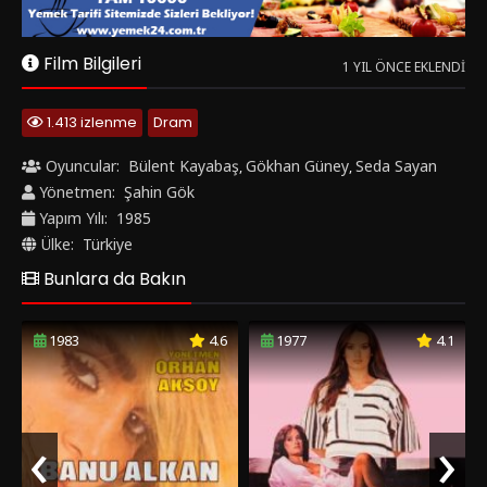
Ülke:
Türkiye
Bunlara da Bakın
1983
4.6
1977
4.1
‹
›
Bataklıkta Bir Gül
Kızını Dövmeyen Dizini Döver
Yerli Film
Yerli Film
Yorumlar
0 YORUM