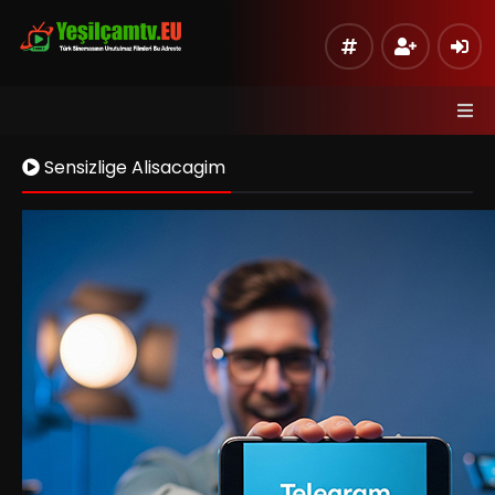
Sensizlige Alisacagim
Kaynak 1
Listeye Ekle
Hata Bildir
Sinema Modu