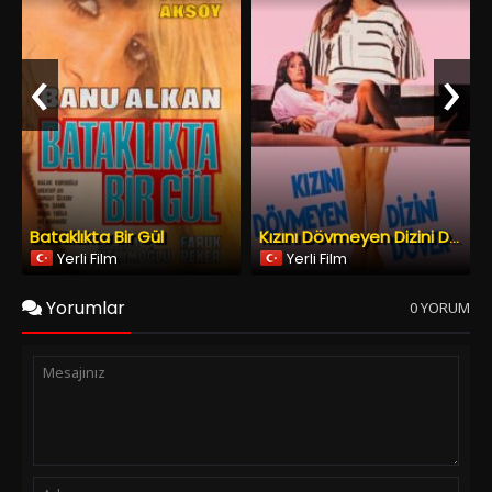
Bataklıkta Bir Gül
Kızını Dövmeyen Dizini Döver
Yerli Film
Yerli Film
Yorumlar
0 YORUM
Spoiler Ekle
Yorumu Gönder
Copyright © 2026
YESILCAM TV
Tüm Hakları Saklıdır