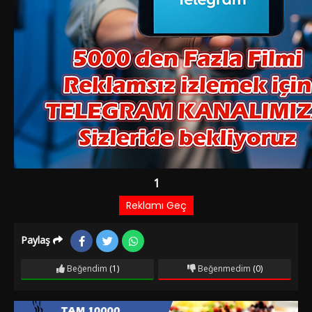
Paylaş
Beğendim
(1)
Beğenmedim
(0)
Film Bilgileri
9 AY ÖNCE EKLENDI
1.147 izlenme
IMDb: 6.5
Dram
Eski bir boks şampiyonu olan Nihat, artık taksi şoförlüğü
yapmaktadır. Bu yüzden karısı Leyla, Nihat’ın yoksul
hayatından sürekli şikâyet eder. Gözü yükseklerde olan Leyla,