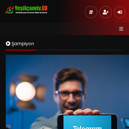
Şampiyon
Kaynak 1
Listeye Ekle
Hata Bildir
Sinema Modu