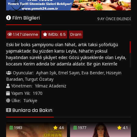
kocasını Kerim adında bir adamla aldatır. Bir gün Kerim’le
beraber çalıştığı iş yerini soyarak kaçar. Nihat’a da bir mektup
Oyuncular:
Ayhan Işık
Emel Sayın
Eva Bender
Hüseyin
,
,
,
bırakır ve onu terk eder. Nihat, karısı gittikten sonra yaşadığı
Baradan
Turgut Özatay
,
şehirden ayrılmaya karar verir. Ancak aynı akşam Leyla’yı
Yönetmen:
Yılmaz Atadeniz
arabasında ölmüş olarak bulur. Nihat, karısını öldüren Kerim’in
Yapım Yılı:
1970
peşine düşecektir.
Ülke:
Türkiye
Bunlara da Bakın
1983
4.6
1977
4.1
‹
›