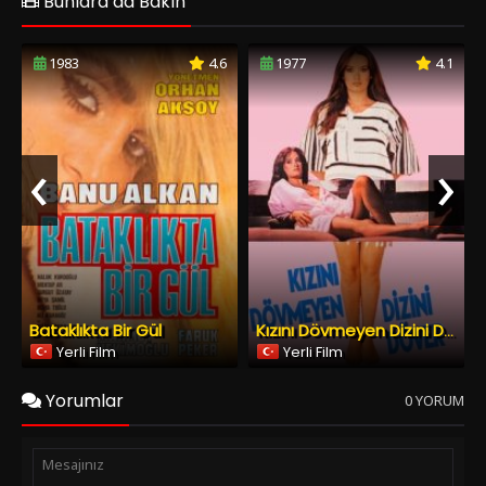
Bataklıkta Bir Gül
Kızını Dövmeyen Dizini Döver
Yerli Film
Yerli Film
Yorumlar
0 YORUM
Spoiler Ekle
Yorumu Gönder