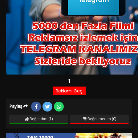
Paylaş
Beğendim
(1)
Beğenmedim
(0)
Film Bilgileri
9 AY ÖNCE EKLENDI
1.659 izlenme
IMDb: 5.3
Dram
Ses dergisinin düzenlediği bir yarışmada birinci olan bir kızla,
onu şöhret yapmak için uğraşan bir gazetecinin aşk öyküsü.
Oyuncular:
Ekrem Gökkaya
Emel Sayın
Engin Çağlar
Farid
,
,
,