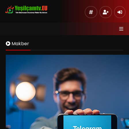
Makber
Kaynak 1
Listeye Ekle
Hata Bildir
Sinema Modu