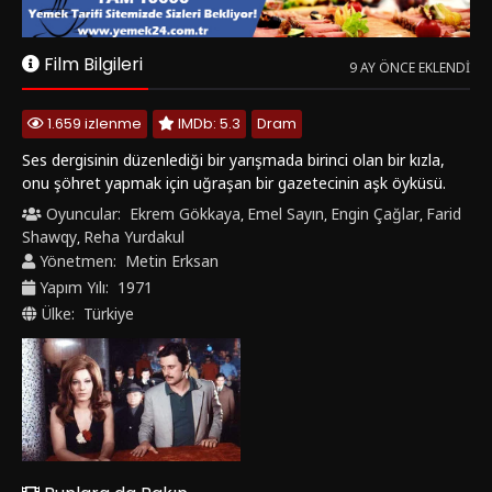
Shawqy
Reha Yurdakul
,
Yönetmen:
Metin Erksan
Yapım Yılı:
1971
Ülke:
Türkiye
Bunlara da Bakın
1983
4.6
1977
4.1
‹
›