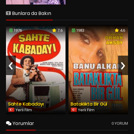
Bunlara da Bakın
1976
7.6
1983
4.6
‹
›
Sahte Kabadayı
Bataklıkta Bir Gül
Yerli Film
Yerli Film
Yorumlar
0 YORUM