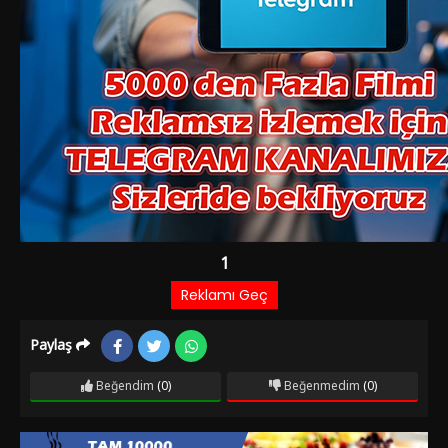
1
Reklamı Geç
Paylaş
Kaynak
Listeye
1
Beğendim
(0)
Beğenmedim
(0)
Ekle
Hata
Bildir