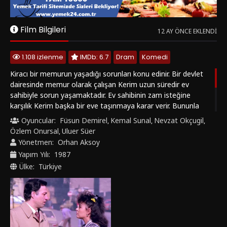
Sinema
Film Bilgileri
12 AY ÖNCE EKLENDI
Modu
1.108 izlenme
IMDb: 6.7
Dram
Komedi
Kiracı bir memurun yaşadığı sorunları konu edinir. Bir devlet
dairesinde memur olarak çalışan Kerim uzun süredir ev
sahibiyle sorun yaşamaktadır. Ev sahibinin zam isteğine
karşılık Kerim başka bir eve taşınmaya karar verir. Bununla
birlikte uygun bir kiralık ev bulmak oldukça zordur. Bu sırada
Oyuncular:
Füsun Demirel
Kemal Sunal
Nevzat Okçugil
,
,
,
dairedeki iş arkadaşlarından Sühandan’ın yardımıyla kiralık bir
Özlem Onursal
Uluer Süer
,
ev bulur. Kerim uzun uğraşlar sonucu evi kiralar. Ancak eve
Yönetmen:
Orhan Aksoy
yerleştikten kısa bir süre sonra yeni ev sahibinin zam isteğiyle
Yapım Yılı:
1987
karşılaşır.
Ülke:
Türkiye