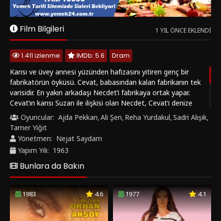
Cevat’ın karısı Suzan ile ilişkisi olan Necdet, Cevat’ı denize
atıp intihar süsü vermeyi plânlar. Bu iş için kâhya Hilmi’yi
Oyuncular:
Ajda Pekkan
Ali Şen
Reha Yurdakul
Sadri Alışık
,
,
,
,
görevlendirir. Hilmi, Cevat’ı denize atmak yerine bir tekneye
Tamer Yiğit
bindirip memleketi Sinop’a yollar. Tekne, Yalova açıklarında
Yönetmen:
Nejat Saydam
batar. Kıyıya sürüklenen Cevat, aldığı darbenin etkisiyle hafıza
Yapım Yılı:
1963
kaybı yaşar. Balıkçı Murat Reis ve ailesinin desteğiyle her şeyi
hatırlayacak ve intikamını alacaktır.
Bunlara da Bakın
1983
4.6
1977
4.1
‹
›
Bataklıkta Bir Gül
Kızını Dövmeyen Dizini Döver