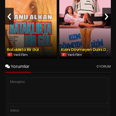
Yerli Film
Yerli Film
Yorumlar
0 YORUM
Spoiler Ekle
Yorumu Gönder
Copyright © 2026
YESILCAM TV
Tüm Hakları Saklıdır