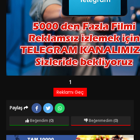
Paylaş
Beğendim
(0)
Beğenmedim
(0)
Film Bilgileri
1 YIL ÖNCE EKLENDI
1.411 izlenme
IMDb: 5.6
Dram
Karısı ve üvey annesi yüzünden hafızasını yitiren genç bir
fabrikatörün öyküsü. Cevat, babasından kalan fabrikanın tek
varisidir. En yakın arkadaşı Necdet’i fabrikaya ortak yapar.