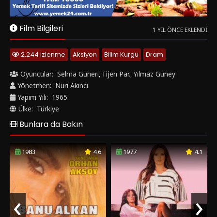
Ülke:
Türkiye
Bunlara da Bakın
1983
4.6
1977
4.1
‹
›
Bataklıkta Bir Gül
Kızını Dövmeyen Dizini Döver
Yerli Film
Yerli Film
Yorumlar
0 YORUM