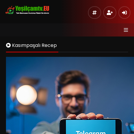
Kasımpaşalı Recep
Kaynak 1
Listeye Ekle
Hata Bildir
Sinema Modu