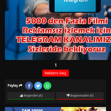
Paylaş
Beğendim
(1)
Beğenmedim
(1)
Film Bilgileri
1 YIL ÖNCE EKLENDI
2.244 izlenme
Aksiyon
Bilim Kurgu
Dram
Oyuncular:
Selma Güneri
Tijen Par.
Yılmaz Güney
,
,
Yönetmen:
Nuri Akinci
Yapım Yılı:
1965