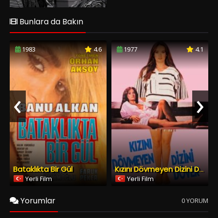
‹
›
Bataklıkta Bir Gül
Kızını Dövmeyen Dizini Döver
Yerli Film
Yerli Film
Yorumlar
0 YORUM