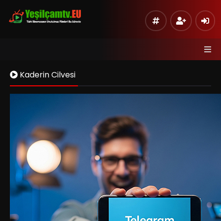
Kaderin Cilvesi
Kaynak 1
Listeye Ekle
Hata Bildir
Sinema Modu