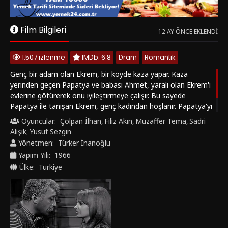
Papatya ile tanışan Ekrem, genç kadından hoşlanır. Papatya'yı
evlenme vaadi ile kandıran Ekrem, genç kadını İstanbul'a
Oyuncular:
Çolpan İlhan
Filiz Akın
Muzaffer Tema
Sadri
,
,
,
gitmeye ikna eder.
Alışık
Yusuf Sezgin
,
Yönetmen:
Türker İnanoğlu
Yapım Yılı:
1966
Ülke:
Türkiye
Bunlara da Bakın
1983
4.6
1977
4.1