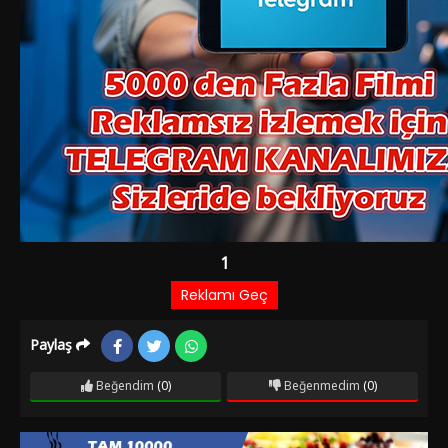
Paylaş
Beğendim
(0)
Beğenmedim
(0)
Film Bilgileri
12 AY ÖNCE EKLENDI
1.507 izlenme
IMDb: 6.8
Dram
Romantik
Genç bir adam olan Ekrem, bir köyde kaza yapar. Kaza
yerinden geçen Papatya ve babası Ahmet, yaralı olan Ekrem'i
evlerine götürerek onu iyileştirmeye çalışır. Bu sayede