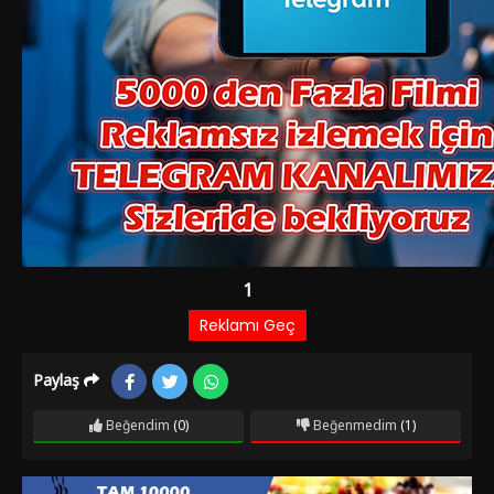
Paylaş
Beğendim
(0)
Beğenmedim
(1)
Film Bilgileri
5 AY ÖNCE EKLENDI
2.828 izlenme
IMDb: 6.4
Dram
Hasan’la Yörük kızı Emine’nin aşkını konu alır. Küçük bir
kasabada yaşayan Hasan, bir gün pazarda gördüğü Emine’ye
âşık olur. Emine, kasabanın civarında yerleşik bulunan