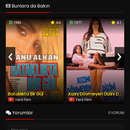
Bataklıkta Bir Gül
Kızını Dövmeyen Dizini Döver
Yerli Film
Yerli Film
Yorumlar
0 YORUM
Spoiler Ekle
Yorumu Gönder