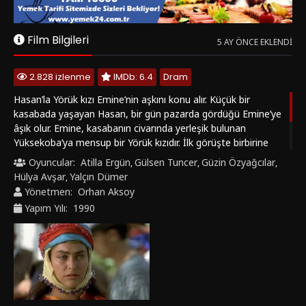
Yüksekoba’ya mensup bir Yörük kızıdır. İlk görüşte birbirine
âşık olan ikili gizlice görüşmeye başlar. Ancak Yörüklerin
Oyuncular:
Atilla Ergün
Gülsen Tuncer
Güzin Özyağcılar
,
,
,
töresi, bir köylünün obaya damat olarak girmesine izin
Hülya Avşar
Yalçın Dümer
,
vermez. Umutsuzluğa kapılan Emine, Hasan’dan ayrılır. Ancak
Yönetmen:
Orhan Aksoy
ikili uzun süre ayrı kalamayacaktır.
Yapım Yılı:
1990
Bunlara da Bakın
1983
4.6
1977
4.1
‹
›