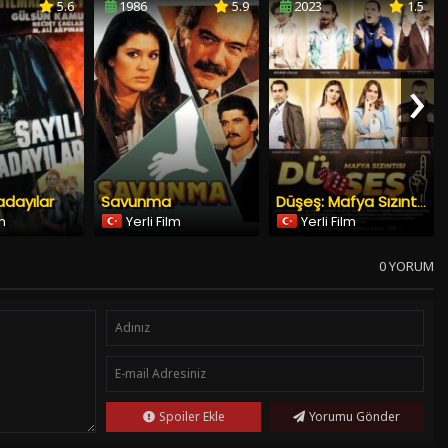
›
adayılar
Savunma
Düşeş: Mafya Sızıntısı
lm
Yerli Film
Yerli Film
0 YORUM
Spoiler Ekle
Yorumu Gönder