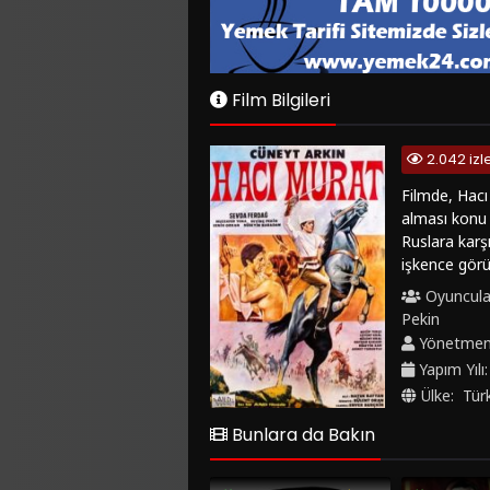
Film Bilgileri
2.042 iz
Filmde, Hacı
alması konu e
Ruslara karş
işkence görü
askerlerinin
Oyuncula
Ruslarla sav
Pekin
intikamını al
Yönetme
Yapım Yılı
Ülke:
Tür
Bunlara da Bakın
1977
6.7
1965