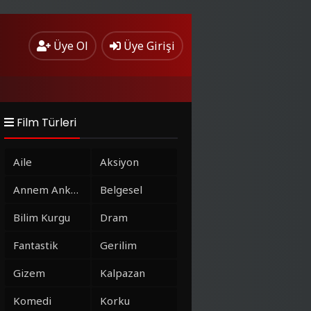
Üye Ol
Üye Girişi
Film Türleri
Aile
Aksiyon
Annem Ankara
Belgesel
Bilim Kurgu
Dram
Fantastik
Gerilim
Gizem
Kalpazan
Komedi
Korku