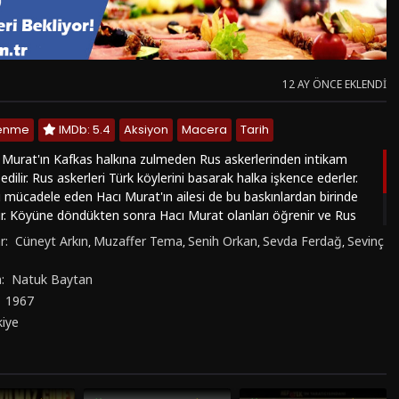
12 AY ÖNCE EKLENDI
lenme
IMDb: 5.4
Aksiyon
Macera
Tarih
 Murat'ın Kafkas halkına zulmeden Rus askerlerinden intikam
dilir. Rus askerleri Türk köylerini basarak halka işkence ederler.
ı mücadele eden Hacı Murat'ın ailesi de bu baskınlardan birinde
r. Köyüne döndükten sonra Hacı Murat olanları öğrenir ve Rus
 peşine düşer. Bu esnada Türk askerlerinin önderi Şeyh Şamil,
r:
Cüneyt Arkın
Muzaffer Tema
Senih Orkan
Sevda Ferdağ
Sevinç
,
,
,
,
aşmak için Hacı Murat'tan yardım ister. Hacı Murat, ailesinin
maya çalışacaktır.
n:
Natuk Baytan
:
1967
kiye
5.6
1986
5.9
2023
1.5