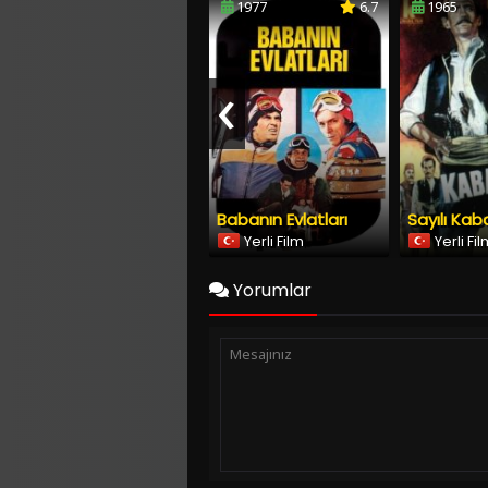
‹
Babanın Evlatları
Sayılı Kab
Yerli Film
Yerli Fi
Yorumlar
Copyright © 2026
YESILCAM TV
Tüm Hakları Saklıdır