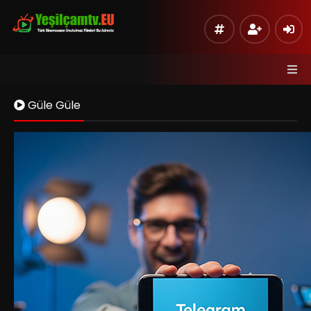
Güle Güle
Kaynak 1
Listeye Ekle
Hata Bildir
Sinema Modu