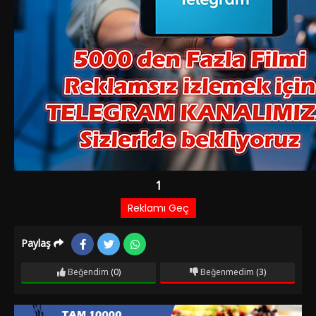
Paylaş
Beğendim
(0)
Beğenmedim
(3)
Film Bilgileri
1 YIL ÖNCE EKLENDI
4.047 izlenme
IMDb: 6.8
Dram
Komedi
Romantik
Araba tamircisi Şemsi (Şükran Güngör), karısından yıllar önce
ayrılmış, tek çocuğundan uzakta ve yalnız yaşamaktadır. Celal
(Eşref Kolçak), Zarife (Yıldız Kenter) ile evli, disiplinli bir emekli