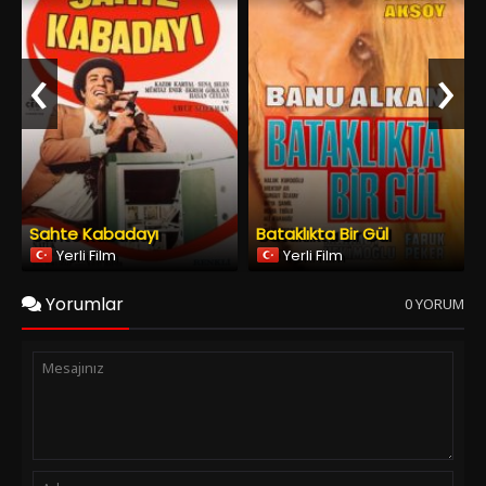
Sahte Kabadayı
Bataklıkta Bir Gül
Yerli Film
Yerli Film
Yorumlar
0 YORUM
Spoiler Ekle
Yorumu Gönder
Copyright © 2026
YESILCAM TV
Tüm Hakları Saklıdır