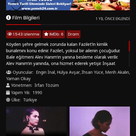
Alev Hanım’ın yanında, ona hizmet ederek yetişir. İnşaat
işçiliği yapan Aziz ile evlenir. Bir gecekonduda yaşamaya
Oyuncular:
Engin İnal
Hülya Avşar
İhsan Yüce
Merih Akalın
,
,
,
,
başlar. Aynı zamanda Alev Hanım’a gündeliğe gitmeye devam
Yaman Okay
eder. Kendi hayatıyla Alev Hanım’ın hayatını kıyaslayan Fazilet,
Yönetmen:
İrfan Tözüm
düş kurmaya başlar. Kurduğu hayallere zamanla inanır. Bu
Yapım Yılı:
1990
durum bir süre sonra gerçek ile hayal arasındaki ayrımı
Ülke:
Türkiye
yitirmesine neden olacaktır.
Bunlara da Bakın
1983
4.6
1977
4.1