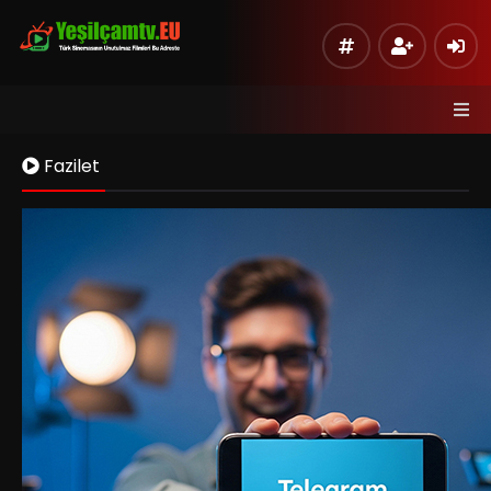
Fazilet
Kaynak 1
Listeye Ekle
Hata Bildir
Sinema Modu