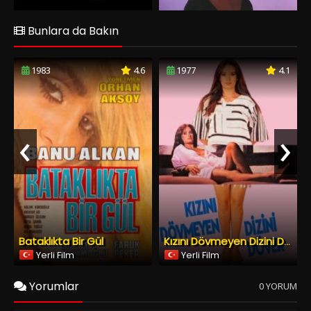
‹
›
Bataklıkta Bir Gül
Kızını Dövmeyen Dizini Döver
Yerli Film
Yerli Film
Yorumlar
0 YORUM