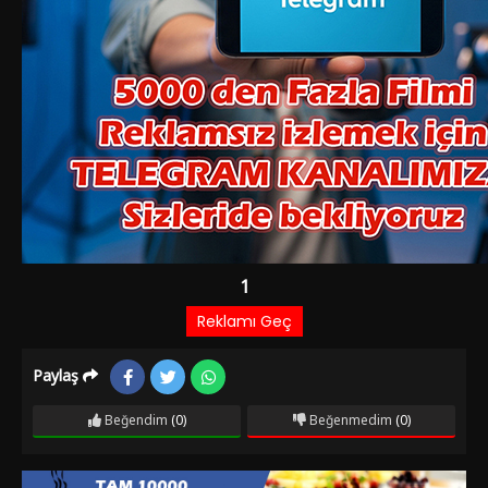
Paylaş
Beğendim
(0)
Beğenmedim
(0)
Film Bilgileri
1 YIL ÖNCE EKLENDI
1.543 izlenme
IMDb: 6
Dram
Köyden şehre gelmek zorunda kalan Fazilet’in kimlik
bunalımını konu edinir. Fazilet, yoksul bir ailenin çocuğudur.
Bale eğitmeni Alev Hanım’ın yanına besleme olarak verilir.