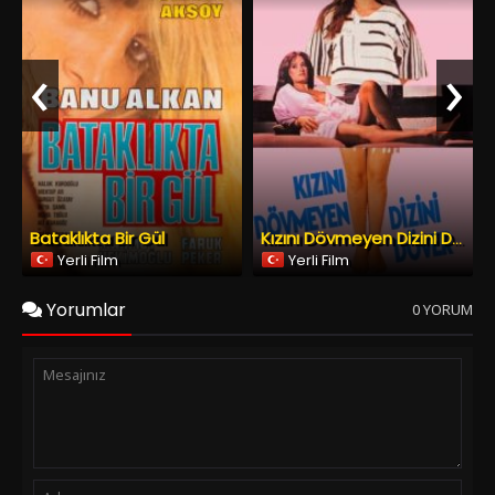
Bataklıkta Bir Gül
Kızını Dövmeyen Dizini Döver
Yerli Film
Yerli Film
Yorumlar
0 YORUM
Spoiler Ekle
Yorumu Gönder
Copyright © 2026
YESILCAM TV
Tüm Hakları Saklıdır