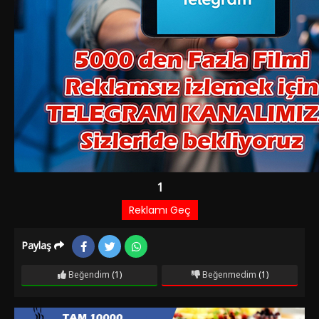
Paylaş
Beğendim
(1)
Beğenmedim
(1)
Film Bilgileri
8 AY ÖNCE EKLENDI
7.610 izlenme
IMDb: 6.3
Dram
Romantik
Osman sakin bir hayatı, mutlu bir evliliği olan bir
muhasebecidir. Çalıştığı firmanın ortakları anlaşmazlığa düşüp
ayrılmaya karar verirler. Bu süreçte, şirketin parasını çok