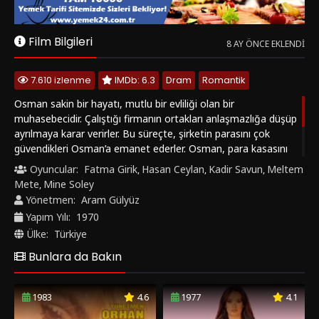
güvendikleri Osman’a emanet ederler. Osman, para kasasını
bir yere sakladıktan sonra trafik kazası geçirir. Osman’ı
Oyuncular:
Fatma Girik
Hasan Ceylan
Kadir Savun
Meltem
,
,
,
hastaneye götüren kabadayı Karadana, ona kan verir.
Mete
Mine Soley
,
Kazadan dolayı hafıza kaybı yaşayan Osman, Karadana’nın
Yönetmen:
Aram Gülyüz
kanından dolayı tamamen değişmiştir.
Yapım Yılı:
1970
Ülke:
Türkiye
Bunlara da Bakın
1983
4.6
1977
4.1
‹
›