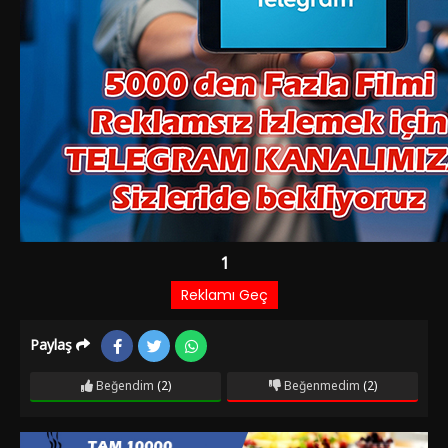
Paylaş
Beğendim
(2)
Beğenmedim
(2)
Film Bilgileri
1 YIL ÖNCE EKLENDI
2.692 izlenme
IMDb: 7.2
Komedi
Şaban kadınlar konusunda başarısız bir minübüs şöförü,
Ökkeş ise tam bir hovardadır. İki eski asker arkadaşı olan
Ökkeş ve Şaban’ın yolları bir gün kodeste kesişir. Babasının