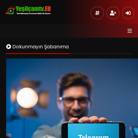
Dokunmayın Şabanıma
Kaynak 1
Listeye Ekle
Hata Bildir
Sinema Modu