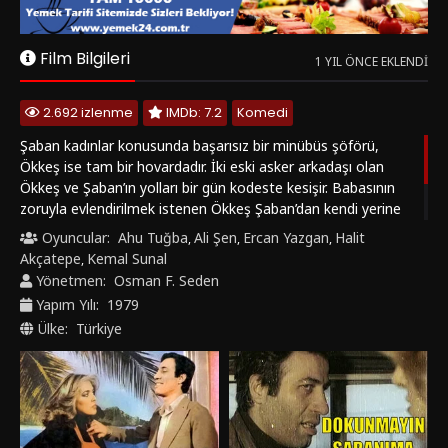
zoruyla evlendirilmek istenen Ökkeş Şaban’dan kendi yerine
geçmesini ister ve rollerini değişirler. Ancak gittikleri evde evin
Oyuncular:
Ahu Tuğba
Ali Şen
Ercan Yazgan
Halit
,
,
,
kızına her ikisi birden aşık olunca işler karışır. Aşık oldukları kız
Akçatepe
Kemal Sunal
,
ise evin hizmetçisiyle yer değiştirmiştir...
Yönetmen:
Osman F. Seden
Yapım Yılı:
1979
Ülke:
Türkiye
Bunlara da Bakın
1976
7.6
1977
6.7