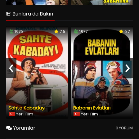
‹
›
Sahte Kabadayı
Babanın Evlatları
Yerli Film
Yerli Film
Yorumlar
0 YORUM