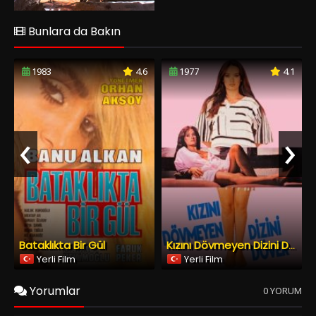
Bunlara da Bakın
1983
4.6
1977
4.1
‹
›
Bataklıkta Bir Gül
Kızını Dövmeyen Dizini Döver
Yerli Film
Yerli Film
Yorumlar
0 YORUM