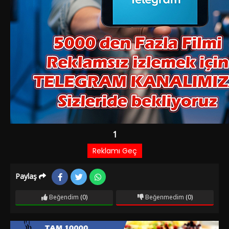
1
Reklamı Geç
Paylaş
Kaynak
Listeye
1
Beğendim
(0)
Beğenmedim
(0)
Ekle
Hata
Bildir