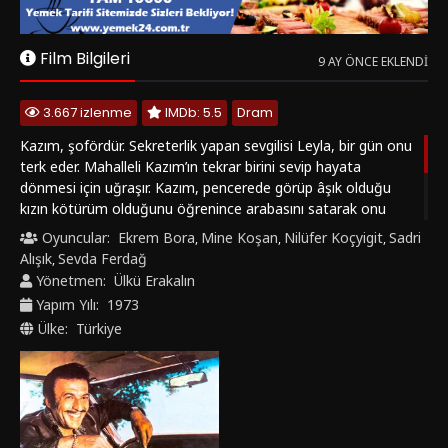
Sinema
Film Bilgileri
9 AY ÖNCE EKLENDI
Modu
3.667 izlenme
IMDb: 5.5
Dram
Kazım, şofördür. Sekreterlik yapan sevgilisi Leyla, bir gün onu
terk eder. Mahalleli Kazım’ın tekrar birini sevip hayata
dönmesi için uğraşır. Kazım, pencerede görüp âşık olduğu
kızın kötürüm olduğunu öğrenince arabasını satarak onu
ameliyat ettirir. Galerici Rıfat, işsiz kalan Kazım’a referans
Oyuncular:
Ekrem Bora
Mine Koşan
Nilüfer Koçyigit
Sadri
,
,
,
olup onun şarkıcı Mine Koşan’ın şoförü olmasını sağlar.
Alışık
Sevda Ferdağ
,
Kazım, kötürüm kızın derdine deva olduğu gibi Mine Koşan’ın
Yönetmen:
Ülkü Erakalın
da sevgilisi Fuat ile tekrar bir araya gelmesine yardımcı olur.
Yapım Yılı:
1973
Ancak Kazım, kendi derdine çare bulamayacaktır.
Ülke:
Türkiye