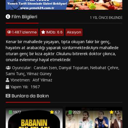
onunla evlenmeyi hayal etmektedir.
Oyuncular:
Candan Isen
Danyal Topatan
Nebahat Çehre
,
,
,
Sami Tunç
Yılmaz Güney
,
Yönetmen:
Atıf Yılmaz
Yapım Yılı:
1967
Bunlara da Bakın
1977
6.7
2023
1.5
‹
›
Babanın Evlatları
Düşeş: Mafya Sızıntısı