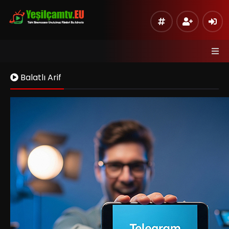
Balatlı Arif
Kaynak 1
Listeye Ekle
Hata Bildir
Sinema Modu