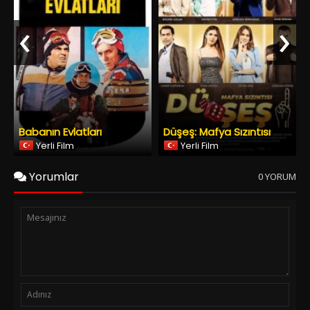
Yerli Film
Yerli Film
Yorumlar
0 YORUM
Spoiler Ekle
Yorumu Gönder
Copyright © 2026
YESILCAM TV
Tüm Hakları Saklıdır