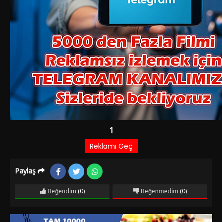
Paylaş
Beğendim
(0)
Beğenmedim
(0)
Film Bilgileri
1 YIL ÖNCE EKLENDI
1.487 izlenme
IMDb: 6.6
Aksiyon
Kenar bir mahallede yaşayan, tıpta okuyan fakir bir genç,
hayatını at arabacılığı yaparak sürdürmektedir.Aynı mahallede
oturan genç bir kıza aşıktır .Okulunu bitirerek doktor çıkınca,