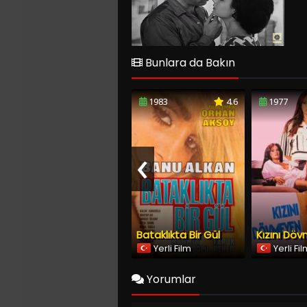
Bunlara da Bakın
1983
4.6
1977
‹
Bataklıkta Bir Gül
Yerli Film
Yerli Fi
Yorumlar