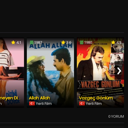
4.1
1987
3.6
1980
4.9
›
Allah Allah
Vazgeç Gönlüm
Kızını Dövmeyen Dizini Döver
lm
Yerli Film
Yerli Film
0 YORUM