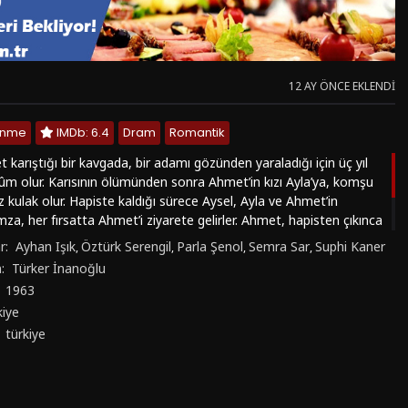
12 AY ÖNCE EKLENDI
lenme
IMDb: 6.4
Dram
Romantik
 karıştığı bir kavgada, bir adamı gözünden yaraladığı için üç yıl
 olur. Karısının ölümünden sonra Ahmet’in kızı Ayla’ya, komşu
z kulak olur. Hapiste kaldığı sürece Aysel, Ayla ve Ahmet’in
za, her fırsatta Ahmet’i ziyarete gelirler. Ahmet, hapisten çıkınca
mirhanesinde çalışmaya başlar ve Aysel ile evlenmek üzere
r:
Ayhan Işık
Öztürk Serengil
Parla Şenol
Semra Sar
Suphi Kaner
,
,
,
,
kat bir gün tamirhaneye gelen Necla, Ahmet’in plânlarını altüst
n:
Türker İnanoğlu
:
1963
kiye
:
türkiye