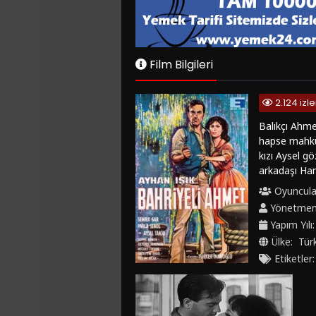
Film Bilgileri
2.124 iz
Balıkçı Ahmet
hapse mahkûm
kızı Aysel gö
arkadaşı Ham
Hamza’nın ta
Oyuncula
sözleşir. Fa
Yönetme
edecektir.
Yapım Yılı
Ülke:
Tür
Etiketler