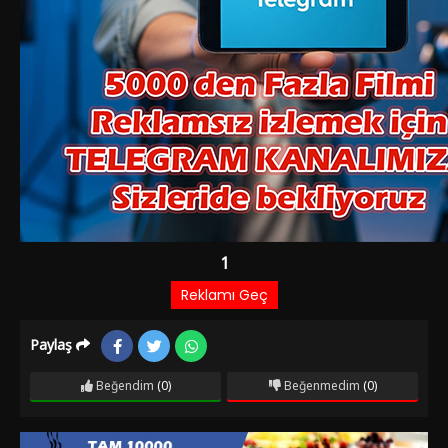
Paylaş
Beğendim
(0)
Beğenmedim
(0)
Film Bilgileri
1 YIL ÖNCE EKLENDI
915 izlenme
Dram
Oyuncular:
Nuri Sesigüzel
Nurlan San
Selma Güneri
,
,
Yönetmen:
Mehmet Dinler
Yapım Yılı:
1967