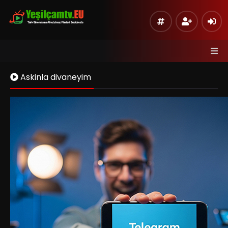
Askinla divaneyim
Kaynak 1
Listeye Ekle
Hata Bildir
Sinema Modu