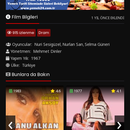
Ülke:
Türkiye
Bunlara da Bakın
1983
4.6
1977
4.1
‹
›
Bataklıkta Bir Gül
Kızını Dövmeyen Dizini Döver
Yerli Film
Yerli Film
Yorumlar
0 YORUM