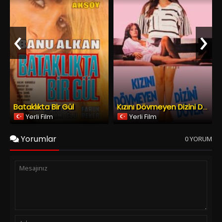
Bataklıkta Bir Gül
Kızını Dövmeyen Dizini Döver
Yerli Film
Yerli Film
Yorumlar
0 YORUM
Spoiler Ekle
Yorumu Gönder
Copyright © 2026
YESILCAM TV
Tüm Hakları Saklıdır