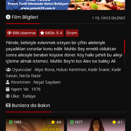
içlerine almak istemez. Muhlis Bey’in kızı Alev ise balıkçı Ali
Reis’in oğlu Yağmur’a âşık olur. Ancak ne Alev’in ne de
Oyuncular:
Aliye Rona
Hulusi Kentmen
Kadir İnanır
Kadir
,
,
,
Yağmur’un ailesi bu birlikteliği onaylamaz. Alev ve Yağmur her
Savun
Necla Nazır
,
şeye rağmen evlenmeye çalışacaklardır.
Yönetmen:
Nejat Saydam
Yapım Yılı:
1976
Ülke:
Türkiye
Bunlara da Bakın
1983
4.6
1977
4.1
‹
›