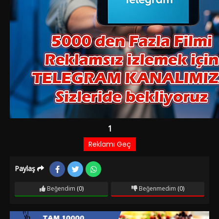
Paylaş
Beğendim
(0)
Beğenmedim
(0)
Film Bilgileri
1 YIL ÖNCE EKLENDI
996 izlenme
IMDb: 5.4
Dram
Filmde, birbiriyle evlenmek isteyen bir çiftin aileleriyle
yaşadıkları sorunlar konu edilir. Muhlis Bey emekli olduktan
sonra ailesiyle beraber köyüne döner. Köy halkı şehirli bu aileyi