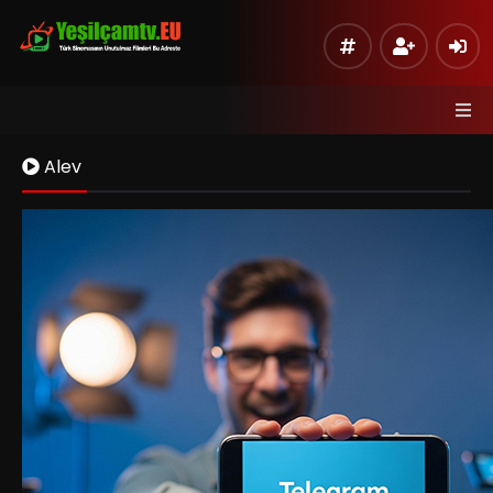
Alev
Kaynak 1
Listeye Ekle
Hata Bildir
Sinema Modu