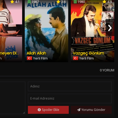
›
Allah Allah
Vazgeç Gönlüm
Kızını Dövmeyen Dizini Döver
lm
Yerli Film
Yerli Film
0 YORUM
Spoiler Ekle
Yorumu Gönder