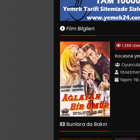
Film Bilgileri
1.266 iz
Kocasına yen
Oyuncula
Yönetme
Yapım Yılı
Bunlara da Bakın
1983
4.6
1977