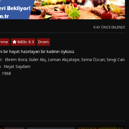
9 AY ÖNCE EKLENDI
lenme
IMDb: 6.3
Dram
i bir hayat hazırlayan bir kadının öyküsü.
r:
Ekrem Bora
Güler Alış
Leman Akçatepe
Sema Özcan
Sevgi Can
,
,
,
,
n:
Nejat Saydam
:
1968
4.1
1987
3.6
1980
4.9