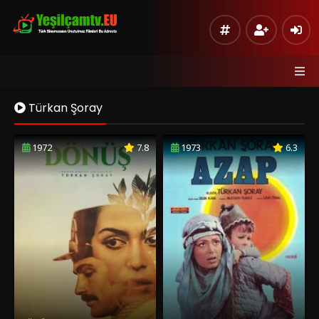
Türkan Şoray
1972
7.8
1973
6.3