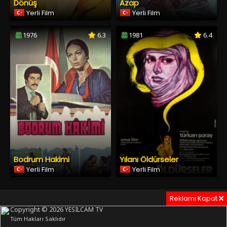
Dönüş
Azap
Yerli Film
Yerli Film
1976
6.3
1981
6.4
Bodrum Hakimi
Yılanı Öldürseler
Yerli Film
Yerli Film
Reklamı Kapat
Copyright © 2026
YESILCAM TV
Tüm Hakları Saklıdır