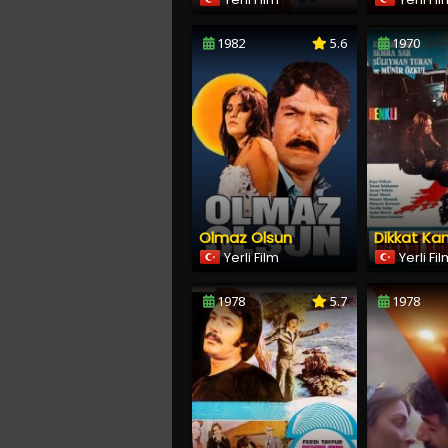
1982
5.6
1970
Olmaz Olsun
Dikkat Kan
Yerli Film
Yerli Fi
1978
5.7
1978