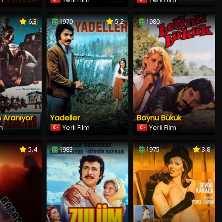
6.3
1979
5.2
1980
 Aranıyor
Yadeller
Boynu Bükük
lm
Yerli Film
Yerli Film
5.4
1983
1975
3.8