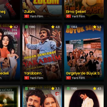
neş
Zulüm
Elma Şekeri
lm
Yerli Film
Yerli Film
4.2
1980
4.8
1984
5.5
edeli
Yarabbim
Gırgıriye’de Büyük Seçim
lm
Yerli Film
Yerli Film
1982
3.1
1986
4.5