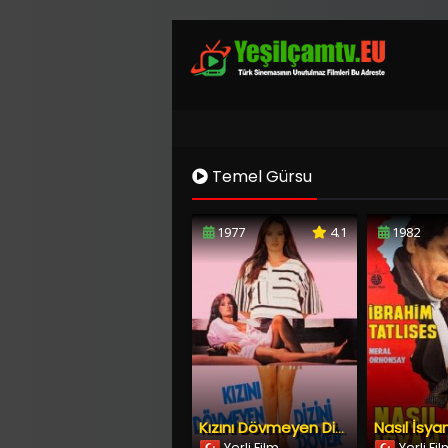
Temel Gürsu
1977
4.1
1982
Nasıl İsy
Kızını Dövmeyen Dizini Döver
Yerli Film
Yerli Fi