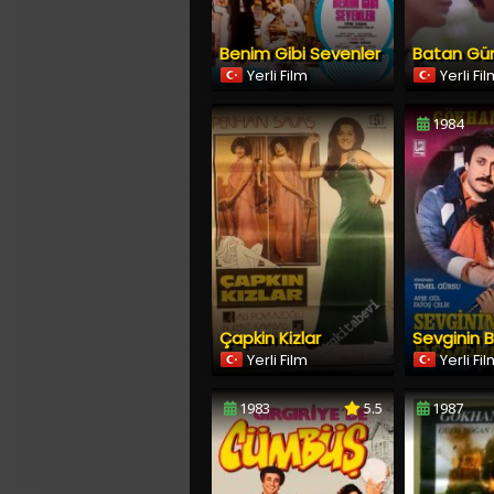
Benim Gibi Sevenler
Batan Gü
Yerli Film
Yerli Fi
1984
Çapkin Kizlar
Sevginin B
Yerli Film
Yerli Fi
1983
5.5
1987