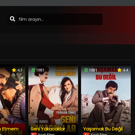
4.3
1981
1981
4.4
an Etmem
Seni Yakacaklar
Yaşamak Bu Değil
lm
Yerli Film
Yerli Film