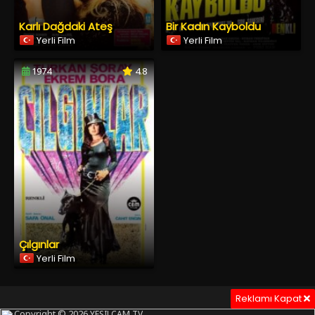
Karlı Dağdaki Ateş
Bir Kadın Kayboldu
Yerli Film
Yerli Film
1974
4.8
Çılgınlar
Yerli Film
Reklamı Kapat
Copyright © 2026
YESILCAM TV