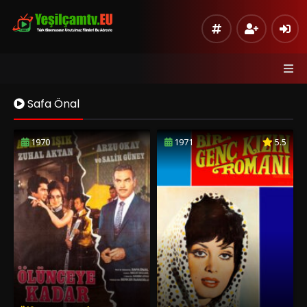
Safa Önal
1970
1971
5.5