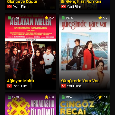
Ölünceye Kadar
Bir Genç Kızın Romanı
Yerli Film
Yerli Film
1970
6.2
1974
5.7
Ağlayan Melek
Yüreğimde Yare Var
Yerli Film
Yerli Film
1970
6.9
1969
7.1