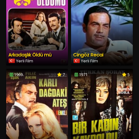
Arkadaşlık Öldü mü
Cingöz Recai
Yerli Film
Yerli Film
1969
7
1971
5