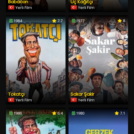
Babacan
Üç Kağıtçı
Yerli Film
Yerli Film
1984
7.7
1977
8
Tokatçı
Sakar Şakir
Yerli Film
Yerli Film
1986
6.4
1980
7.1