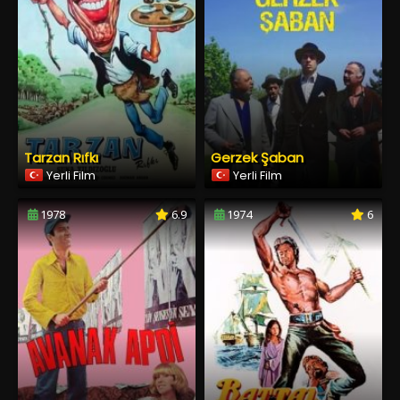
Tarzan Rıfkı
Gerzek Şaban
Yerli Film
Yerli Film
1978
6.9
1974
6