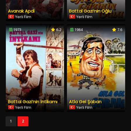
Avanak Apdi
Battal Gazi’nin Oğlu
Yerli Film
Yerli Film
1973
6.2
1984
7.6
Battal Gazi’nin İntikamı
Atla Gel Şaban
Yerli Film
Yerli Film
1
2