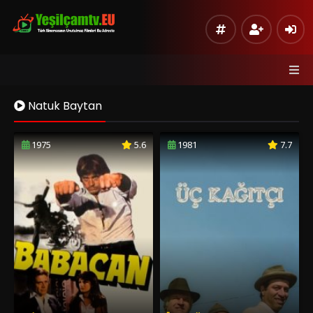
Natuk Baytan
1975
5.6
1981
7.7