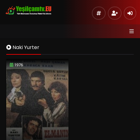
Naki Yurter
1976