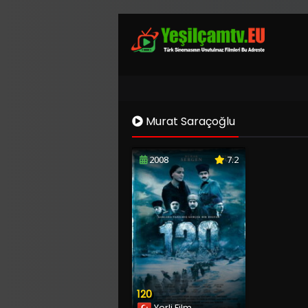
Murat Saraçoğlu
2008
7.2
120
Yerli Film