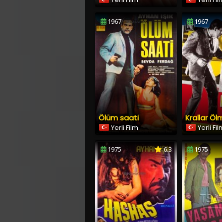
1967
1967
Ölüm saati
Krallar Ö
Yerli Film
Yerli Fi
1975
6.3
1975