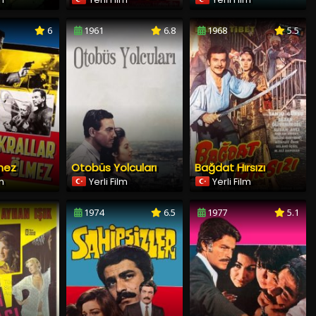
6
1961
6.8
1968
5.5
lmez
Otobüs Yolcuları
Bağdat Hırsızı
lm
Yerli Film
Yerli Film
1974
6.5
1977
5.1