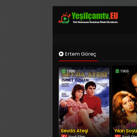
Ertem Göreç
1986
1969
Sevda Ateşi
Yılan Soyu
Yerli Film
Yerli Fi