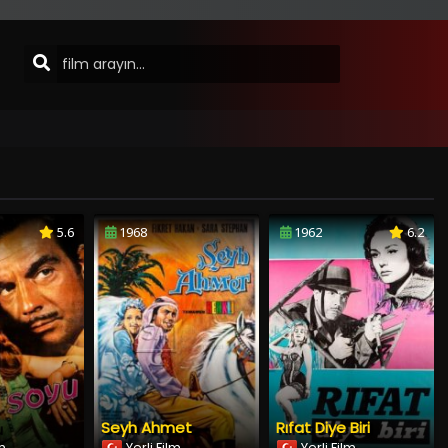
5.6
1968
1962
6.2
Seyh Ahmet
Rıfat Diye Biri
lm
Yerli Film
Yerli Film