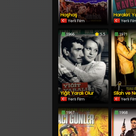
Haşhaş
Yerli Film
Yerli Fi
1966
5.5
1971
Yiğit Yaralı Olur
Silah ve 
Yerli Film
Yerli Fi
1967
1968