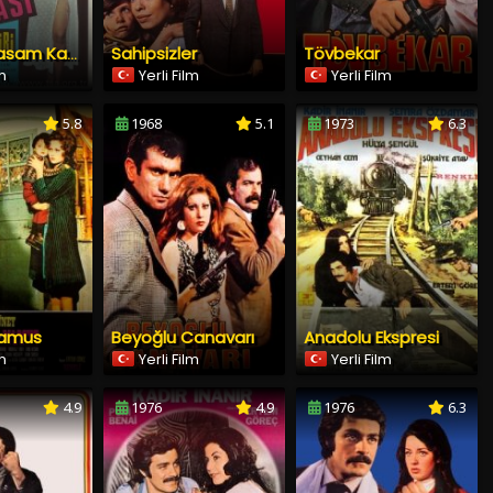
Sahipsizler
Tövbekar
Harakiri: Yasam Kavgasi
lm
Yerli Film
Yerli Film
5.8
1968
5.1
1973
6.3
Namus
Beyoğlu Canavarı
Anadolu Ekspresi
lm
Yerli Film
Yerli Film
4.9
1976
4.9
1976
6.3