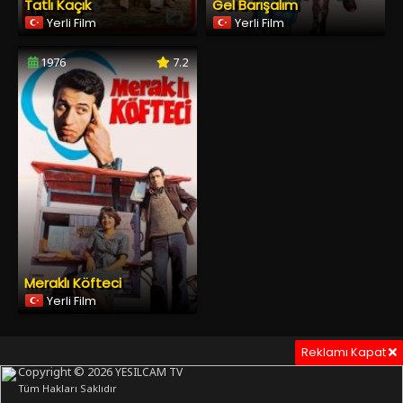
Tatlı Kaçık
Gel Barışalım
Yerli Film
Yerli Film
1976
7.2
Meraklı Köfteci
Yerli Film
Reklamı Kapat
Copyright © 2026
YESILCAM TV
Tüm Hakları Saklıdır