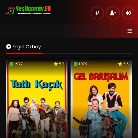
Ergin Orbey
1977
5.3
1976
5.5