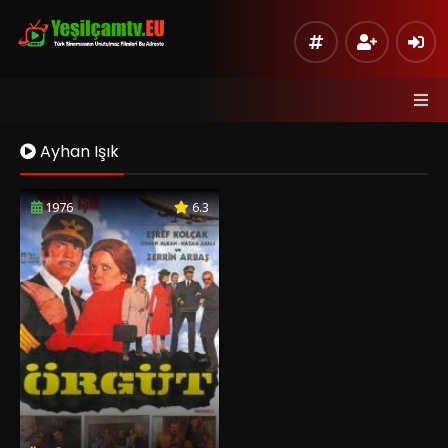
Ayhan Işık
1976
6.3