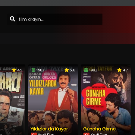
4.5
1983
5.6
1982
4.7
Yıldızlar da Kayar
Günaha Girme
lm
Yerli Film
Yerli Film