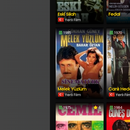
Eski Silah
Fedai
Yerli Film
1985
1970
Melek Yüzlüm
Canlı Hed
Yerli Film
Yerli Fi
1975
6
1984