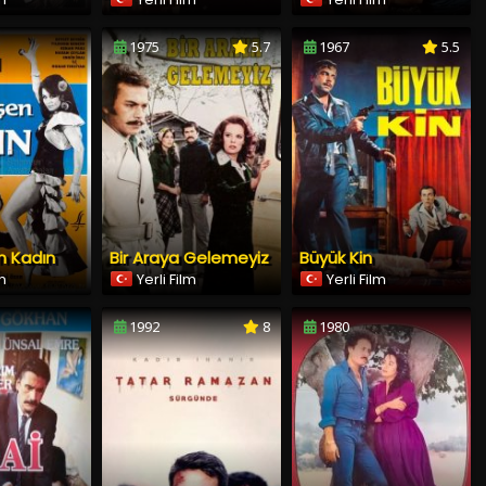
1975
5.7
1967
5.5
n Kadın
Bir Araya Gelemeyiz
Büyük Kin
lm
Yerli Film
Yerli Film
1992
8
1980