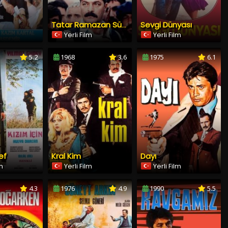
Sevgi Dünyası
Tatar Ramazan Sürgünde
Yerli Film
Yerli Film
5.2
1968
3.6
1975
6.1
ef
Kral Kim
Dayı
lm
Yerli Film
Yerli Film
4.3
1976
4.9
1990
5.5