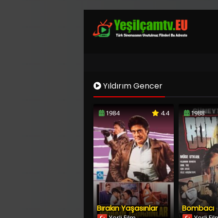
Yıldırım Gencer
1984
4.4
1988
Bırakın Yaşasınlar
Bombacı
Yerli Film
Yerli Fi