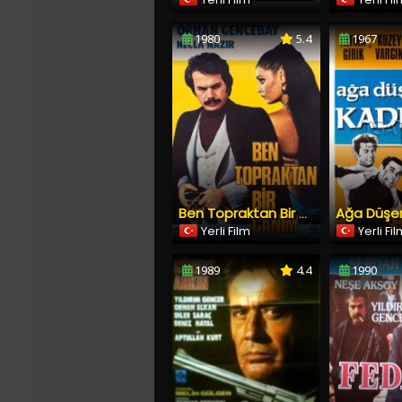
1980
5.4
1967
Ağa Düşe
Ben Topraktan Bir Canım
Yerli Film
Yerli Fi
1989
4.4
1990