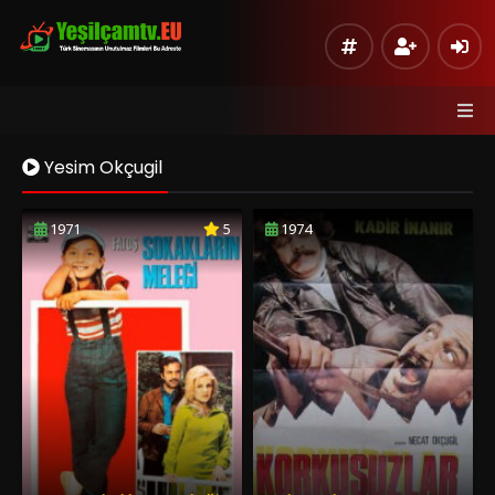
Yesim Okçugil
1971
5
1974