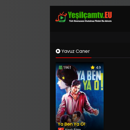
Yavuz Caner
1961
4.9
Ya Ben Ya O!
Yerli Film