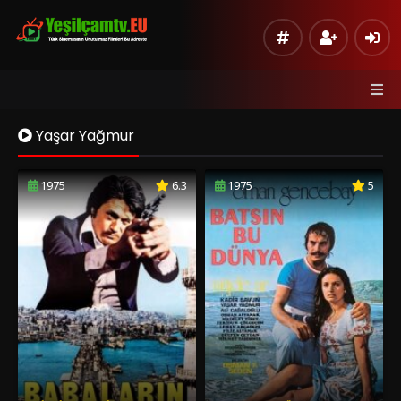
Yaşar Yağmur
1975
6.3
1975
5