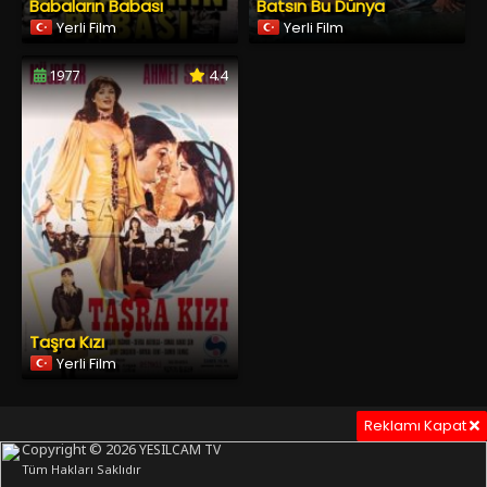
Babaların Babası
Batsın Bu Dünya
Yerli Film
Yerli Film
1977
4.4
Taşra Kızı
Yerli Film
Reklamı Kapat
Copyright © 2026
YESILCAM TV
Tüm Hakları Saklıdır