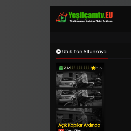
Ufuk Tan Altunkaya
2023
5.6
Açık Kapılar Ardında
Yerli Film