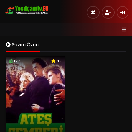
Sevim Özün
1985
4.3