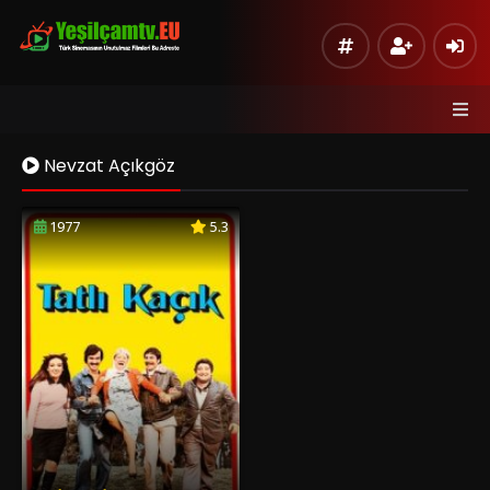
Nevzat Açıkgöz
1977
5.3