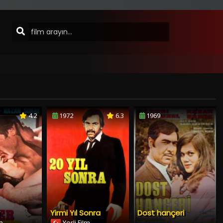
4.2
1972
6.3
1969
Yirmi Yıl Sonra
Dost hançeri
lm
Yerli Film