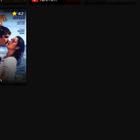
4.2
lm