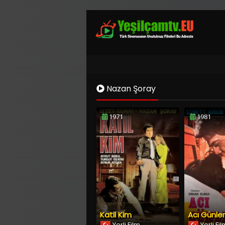
Nazan Şoray
1971
1981
Katil Kim
Acı Günler
Yerli Film
Yerli Fi