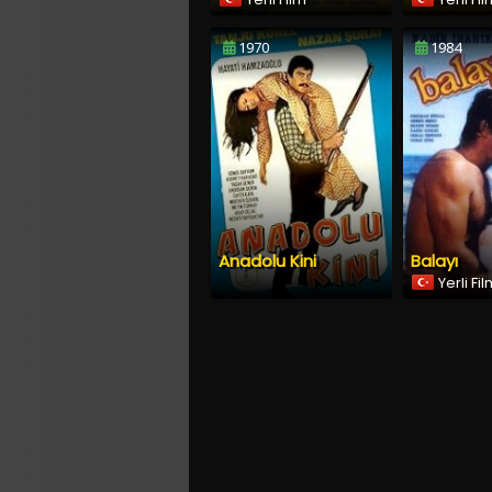
1970
1984
Anadolu Kini
Balayı
Yerli Fi