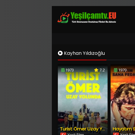
Kayhan Yıldızoğlu
1973
7.2
1970
Hayatım 
Turist Ömer Uzay Yolunda
Yerli Film
Yerli Fi