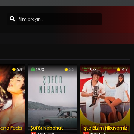
5.3
1970
5.5
1978
4.5
Sana Feda
Şoför Nebahat
İşte Bizim Hikayemiz
lm
Yerli Film
Yerli Film