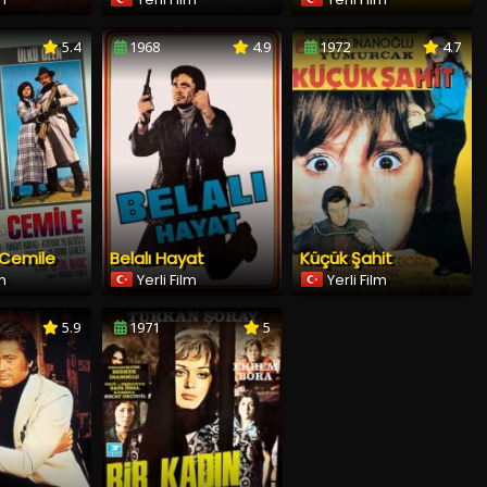
5.4
1968
4.9
1972
4.7
 Cemile
Belalı Hayat
Küçük Şahit
lm
Yerli Film
Yerli Film
5.9
1971
5