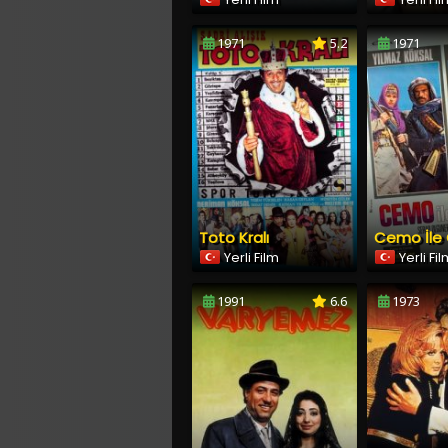
1971
5.2
1971
Toto Kralı
Cemo İle
Yerli Film
Yerli Fi
1991
6.6
1973