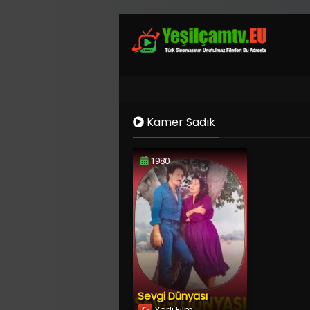
Kamer Sadık
1980
Sevgi Dünyası
Yerli Film